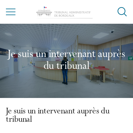
Ouvrir
Menu
la
modal
de
reche
Je suis un intervenant auprès
du tribunal
Je suis un intervenant auprès du
tribunal