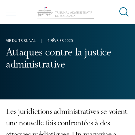
Ouvrir
Menu
la
modal
de
VIE DU TRIBUNAL
4 FÉVRIER 2025
reche
Attaques contre la justice
administrative
Les juridictions administratives se voient
une nouvelle fois confrontées à des