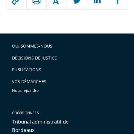
Augmenter
le
ou
réduire
partage
Passer
la
taille
de
le
de
la
l'article
partage
police
pour
de
arriver
QUI SOMMES-NOUS
l'article
après
pour
DÉCISIONS DE JUSTICE
arriver
PUBLICATIONS
avant
VOS DÉMARCHES
Nous rejoindre
COORDONNÉES
Tribunal administratif de
Bordeaux