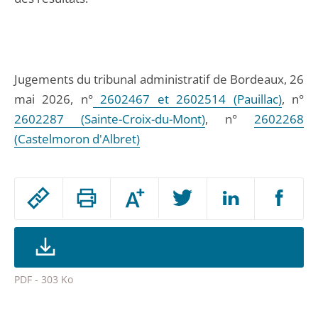
Jugements du tribunal administratif de Bordeaux, 26
mai 2026, n°
2602467 et 2602514 (Pauillac)
, n°
2602287 (Sainte-Croix-du-Mont)
, n°
2602268
(Castelmoron d'Albret)
Passer
Augmenter
le
ou
réduire
partage
la
taille
de
de
la
l'article
police
PDF - 303 Ko
pour
Passer
arriver
le