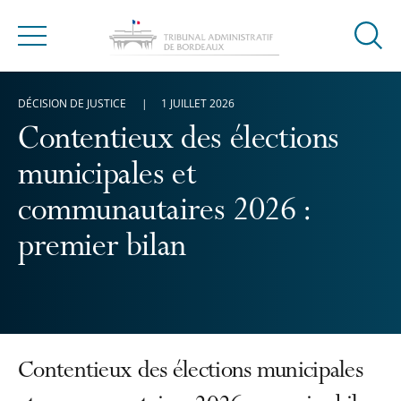
Ouvrir
Menu
la
modal
DÉCISION DE JUSTICE
1 JUILLET 2026
de
reche
Contentieux des élections
municipales et
communautaires 2026 :
premier bilan
Contentieux des élections municipales