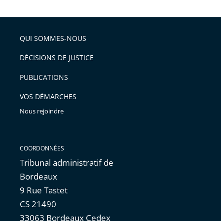
après
partage
de
QUI SOMMES-NOUS
l'article
pour
DÉCISIONS DE JUSTICE
arriver
PUBLICATIONS
avant
VOS DÉMARCHES
Nous rejoindre
COORDONNÉES
Tribunal administratif de
Bordeaux
9 Rue Tastet
CS 21490
33063 Bordeaux Cedex